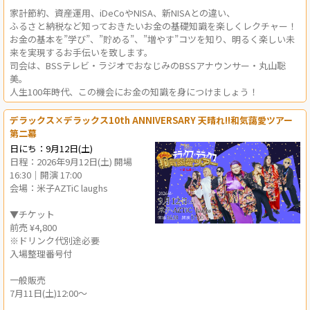
家計節約、資産運用、iDeCoやNISA、新NISAとの違い、
ふるさと納税など知っておきたいお金の基礎知識を楽しくレクチャー！
お金の基本を”学び”、”貯める”、”増やす”コツを知り、明るく楽しい未
来を実現するお手伝いを致します。
司会は、BSSテレビ・ラジオでおなじみのBSSアナウンサー・丸山聡
美。
人生100年時代、この機会にお金の知識を身につけましょう！
デラックス×デラックス10th ANNIVERSARY 天晴れ!!和気藹愛ツアー ​
第二幕
日にち：9月12日(土)
日程：2026年9月12日(土) 開場
16:30｜開演 17:00
会場：米子AZTiC laughs
▼チケット
前売 ¥4,800
※ドリンク代別途必要
入場整理番号付
一般販売
7月11日(土)12:00～