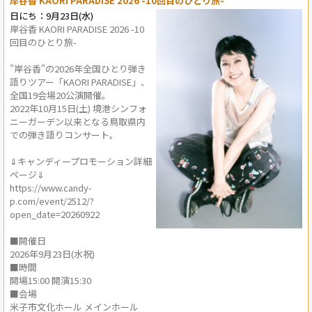
岸谷香 KAORI PARADISE 2026 -10回目のひとり旅-
日にち：9月23日(水)
岸谷香 KAORI PARADISE 2026 -10
回目のひとり旅-
"岸谷香"の2026年全国ひとり弾き
語りツアー「KAORI PARADISE」、
全国19会場20公演開催。
2022年10月15日(土) 境港シンフォ
ニーガーデン以来となる鳥取県内
での弾き語りコンサート。
⇓キャンディープロモーション詳細
ページ⇓
https://www.candy-
p.com/event/2512/?
open_date=20260922
■開催日
2026年9月23日(水祝)
■時間
開場15:00 開演15:30
■会場
米子市文化ホール メインホール