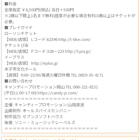
■料金
全席指定 ￥6,500円(税込) 当日＋500円
※2歳以下膝上1名まで無料(座席が必要な場合有料)3歳以上はチケットが
必要。
■プレイガイド
ローソンチケット
【WEB/店頭】 Lコード:62396 http://l-tike.com/
チケットぴあ
【WEB/店頭】 Pコード:328ー223 http://t.pia.jp/
イープラス
【WEB/店頭】 http://eplus.jp
米子市文化ホール
【店頭】9:00~22:00/毎週火曜日休館 TEL:0859-35-4171
■お問い合わせ
キャンディープロモーション岡山 TEL:086-221-8151
(平日11:00~17:00) https://candy-p.com/
＝＝＝＝＝＝＝＝＝＝＝＝＝＝＝＝＝＝＝＝＝＝＝
主催: キャンディープロモーション/山陰放送
企画制作: オールスパイスカンパニー
制作協力: セブンスソフトハウス
後援: ソニー・ミュージックレーベルズ
＝＝＝＝＝＝＝＝＝＝＝＝＝＝＝＝＝＝＝＝＝＝＝