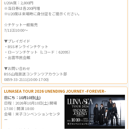
U20A席：2,800円
※当日券は各200円増
※U20席は来場時に身分証をご提示ください。
☆チケット一般販売
7/11㈯10:00～
▼プレイガイド
・BSSオンラインチケット
・ローソンチケット（Lコード：62095）
・出雲市民会館
▼お問い合わせ
BSS山陰放送コンテンツアカウント部
0859-33-2111(10:00-17:00)
LUNASEA TOUR 2026 UNENDING JOURNEY -FOREVER-
日にち：10月10日(土)
日程：2026年10月10日(土) 開場
17:00｜開演 18:00
会場：米子コンベンションセンタ
ー