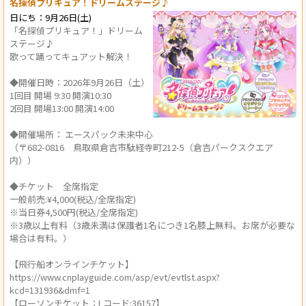
名探偵プリキュア！ドリームステージ♪
日にち：9月26日(土)
「名探偵プリキュア！」ドリーム
ステージ♪
歌って踊ってキュアット解決！
◆開催日時：2026年9月26日（土）
1回目 開場 9:30 開演10:30
2回目 開場13:00 開演14:00
◆開催場所： エースパック未来中心
（〒682-0816 鳥取県倉吉市駄経寺町212-5（倉吉パークスクエア
内））
◆チケット 全席指定
一般前売:¥4,000(税込/全席指定)
※当日券4,500円(税込/全席指定)
※3歳以上有料（3歳未満は保護者1名につき1名膝上無料。お席が必要な
場合は有料。）
【飛行船オンラインチケット】
https://www.cnplayguide.com/asp/evt/evtlst.aspx?
kcd=131936&dmf=1
【ローソンチケット：Lコード:36157】