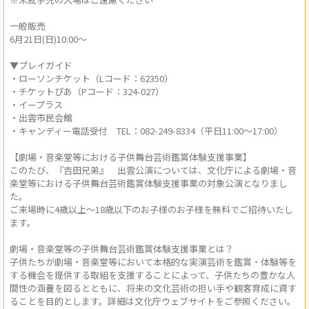
一般販売
6月21日(日)10:00～
▼プレイガイド
・ローソンチケット（Lコード：62350）
・チケットぴあ（Pコード：324-027）
・イープラス
・出雲市民会館
・キャンディー電話受付 TEL：082-249-8334（平日11:00～17:00）
【劇場・音楽堂等における子供舞台芸術鑑賞体験支援事業】
このたび、『吉田兄弟』 出雲公演については、文化庁による劇場・音
楽堂等における子供舞台芸術鑑賞体験支援事業の対象公演となりまし
た。
ご来場時に4歳以上～18歳以下のお子様のお子様を無料でご招待いたし
ます。
劇場・音楽堂等の子供舞台芸術鑑賞体験支援事業とは？
子供たちが劇場・音楽堂等において本格的な実演芸術を鑑賞・体験等を
する機会を提供する取組を支援することによって、子供たちの豊かな人
間性の涵養を図るとともに、将来の文化芸術の担い手や観客育成に資す
ることを目的とします。詳細は文化庁ウェブサイトをご参照ください。