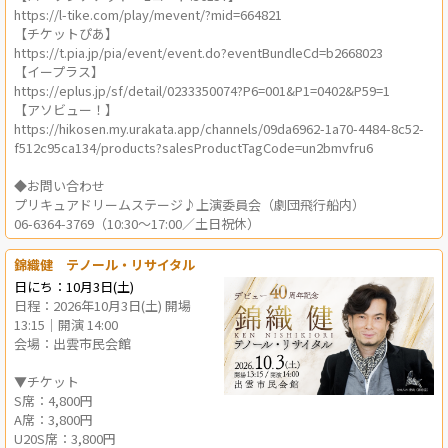
https://l-tike.com/play/mevent/?mid=664821
【チケットぴあ】
https://t.pia.jp/pia/event/event.do?eventBundleCd=b2668023
【イープラス】
https://eplus.jp/sf/detail/0233350074?P6=001&P1=0402&P59=1
【アソビュー！】
https://hikosen.my.urakata.app/channels/09da6962-1a70-4484-8c52-
f512c95ca134/products?salesProductTagCode=un2bmvfru6
◆お問い合わせ
プリキュアドリームステージ♪上演委員会（劇団飛行船内）
06-6364-3769（10:30～17:00／土日祝休）
錦織健 テノール・リサイタル
日にち：10月3日(土)
日程：2026年10月3日(土) 開場
13:15｜開演 14:00
会場：出雲市民会館
▼チケット
S席：4,800円
A席：3,800円
U20S席：3,800円