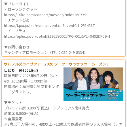
▼プレイガイド
・ローソンチケット
https://l-tike.com/concert/mevent/?mid=468779
・チケットぴあ
https://t.pia.jp/pia/event/event.do?eventCd=2514317
・イープラス
https://eplus.jp/sf/detail/3180180001?P6=001&P1=0402&P59=1
▼お問い合わせ
キャンディプロモーション（TEL：082-249-8334）
ウルフルズライブツアー2026 ツーツーウラウラツー シーズン3
日にち：9月22日(火)
開催日時：2026年9月22日（火・
祝）16:15開場・17:00開演
開催場所：島根県芸術文化センタ
ー「グラントワ」
▼チケット
プレミアム席 9,800円(税込) ※プレミアム席は完売
通常席 8,800円(税込)
※全席指定
※3歳以下入場不可、4歳以上～12歳まで保護者同伴のうえ入場可（チケ