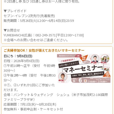
※2日通し券 及び 3日通し券はお一人様に限り有効。
▼プレイガイド
セブン-イレブン2次先行(先着販売)
販売期間：5月26日(火)12:00〜6月14日(日)23:59
▼お問合せ
YUMEBANCHI(広島)：082-249-3571[平日12:00〜17:00]
※会場へのお問い合わせはご遠慮ください。
ご夫婦参加OK！女性が備えておきたいマネーセミナー
日にち：9月6日(日)
日程：2026年9月6日(日)
①午前10時～正午（受付 午前9時
30分～）
②午後2時～4時（受付 午後1時30
分～）
※①、②いずれか1回にご参加いた
だけます。
会場：バンケット＆ウェディング シュシュ（米子市加茂町2-180国際
ファミリープラザ9F）
応募期間：7月1日(水)～8月20日(木)
参加無料・事前申込制・ケーキセット付