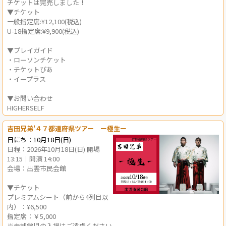
チケットは完売しました！
▼チケット
一般指定席:¥12,100(税込)
U-18指定席:¥9,900(税込)
▼プレイガイド
・ローソンチケット
・チケットぴあ
・イープラス
▼お問い合わせ
HIGHERSELF
吉田兄弟'４７都道府県ツアー ー極生ー
日にち：10月18日(日)
日程：2026年10月18日(日) 開場
13:15｜開演 14:00
会場：出雲市民会館
▼チケット
プレミアムシート（前から4列目以
内）：¥6,500
指定席：￥5,000
※未就学児の入場はご遠慮ください