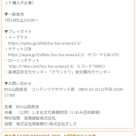
ット購入が必要）
▼一般発売
7月18日(土)10:00～
▼プレイガイド
・イープラス
https://eplus.jp/ulfulstsu-tsu-uraura2-3/
・チケットぴあ
https://w.pia.jp/t/ulfuls-tsu-tsu-uraura2-3/ （Pコード328-575）
・ローソンチケット
http://l-tike.com/tsu-tsu-uraura2-3/ （Lコード70901）
・島根芸術文化センター「グラントワ」総合案内カウンター
▼お問い合わせ
BSS山陰放送 コンテンツアカウント部 0859-33-2111(平日 10:00-
17:00)
主催 BSS山陰放送
共催 （公財）しまね文化振興財団（いわみ芸術劇場）
特別協賛 高橋建設株式会社
協賛 株式会社鳥取銀行/株式会社ぎしき