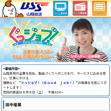
<番組内容>
山陰各地の企業を訪ね、製品づくりへのこだわり、サービスに込める思
い、仕事にかける
情熱など
"ぐっジョブ！（Ｇｏｏｄ ｊｏｂ！）"
の現場を元気にリポ
ートします！
次回の放送は８月８日（土） 午後4:54～
田中煌業