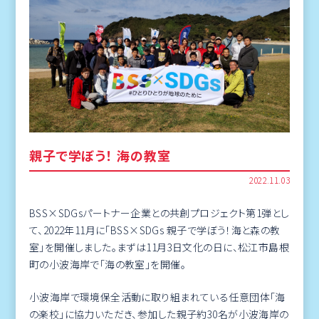
親子で学ぼう！ 海の教室
2022.11.03
BSS×SDGsパートナー企業との共創プロジェクト第1弾とし
て、2022年11月に「BSS×SDGs 親子で学ぼう！海と森の教
室」を開催しました。まずは11月3日文化の日に、松江市島根
町の小波海岸で「海の教室」を開催。
小波海岸で環境保全活動に取り組まれている任意団体「海
の楽校」に協力いただき、参加した親子約30名が小波海岸の