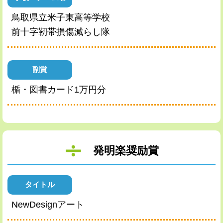
鳥取県立米子東高等学校
前十字靭帯損傷減らし隊
副賞
楯・図書カード1万円分
発明楽奨励賞
タイトル
NewDesignアート