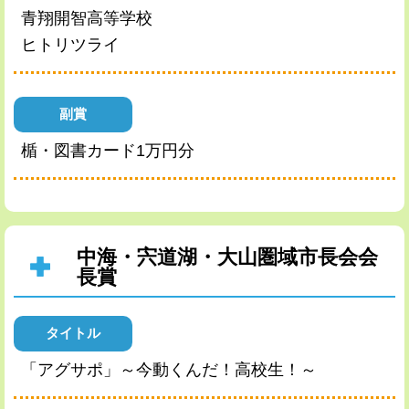
青翔開智高等学校
ヒトリツライ
副賞
楯・図書カード1万円分
中海・宍道湖・大山圏域市長会会
長賞
タイトル
「アグサポ」～今動くんだ！高校生！～