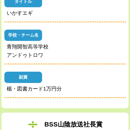
タイトル
いかすエギ
学校・チーム名
青翔開智高等学校
アンドゥトロワ
副賞
楯・図書カード1万円分
BSS山陰放送社長賞