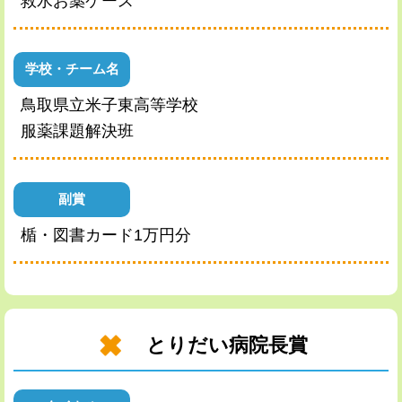
救水お薬ケース
学校・チーム名
鳥取県立米子東高等学校
服薬課題解決班
副賞
楯・図書カード1万円分
とりだい病院長賞