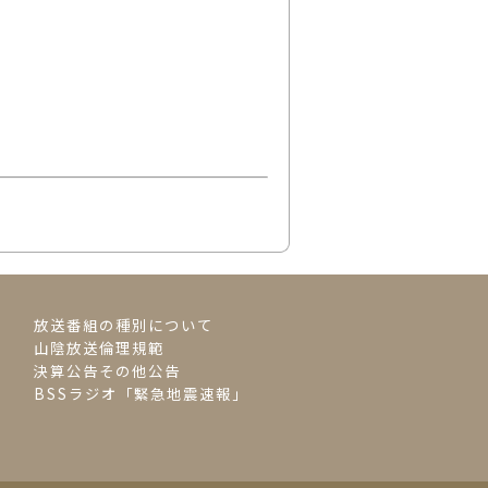
放送番組の種別について
山陰放送倫理規範
決算公告その他公告
BSSラジオ「緊急地震速報」