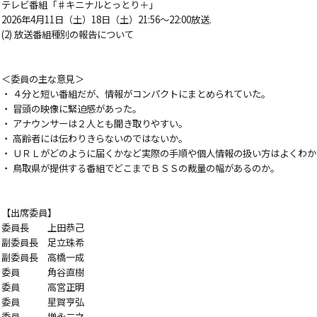
テレビ番組「♯キニナルとっとり＋」
2026年4月11日（土）18日（土）21:56～22:00放送.
(2) 放送番組種別の報告について
＜委員の主な意見＞
・ ４分と短い番組だが、情報がコンパクトにまとめられていた。
・ 冒頭の映像に緊迫感があった。
・ アナウンサーは２人とも聞き取りやすい。
・ 高齢者には伝わりきらないのではないか。
・ ＵＲＬがどのように届くかなど実際の手順や個人情報の扱い方はよくわ
・ 鳥取県が提供する番組でどこまでＢＳＳの裁量の幅があるのか。
【出席委員】
委員長 上田恭己
副委員長 足立珠希
副委員長 高橋一成
委員 角谷直樹
委員 高宮正明
委員 星賀亨弘
委員 増永二之