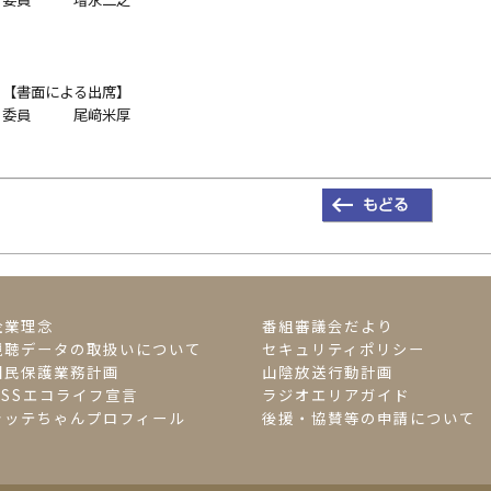
【書面による出席】
委員 尾﨑米厚
企業理念
番組審議会だより
視聴データの取扱いについて
セキュリティポリシー
国民保護業務計画
山陰放送行動計画
BSSエコライフ宣言
ラジオエリアガイド
ラッテちゃんプロフィール
後援・協賛等の申請について